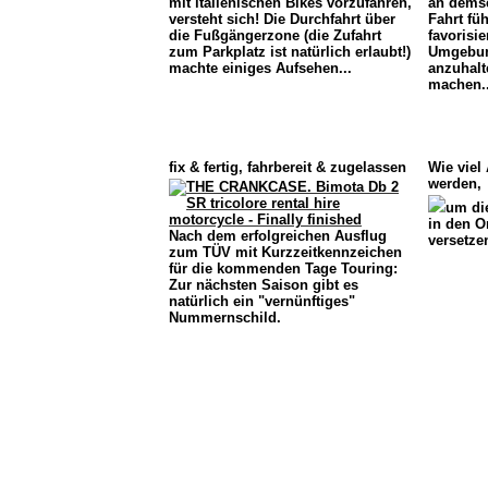
mit italienischen Bikes vorzufahren,
an demse
versteht sich! Die Durchfahrt über
Fahrt fü
die Fußgängerzone (die Zufahrt
favorisie
zum Parkplatz ist natürlich erlaubt!)
Umgebung
machte einiges Aufsehen...
anzuhalt
machen..
fix & fertig, fahrbereit & zugelassen
Wie viel 
werden,
um di
in den O
Nach dem erfolgreichen Ausflug
versetze
zum TÜV mit Kurzzeitkennzeichen
für die kommenden Tage Touring:
Zur nächsten Saison gibt es
natürlich ein "vernünftiges"
Nummernschild.