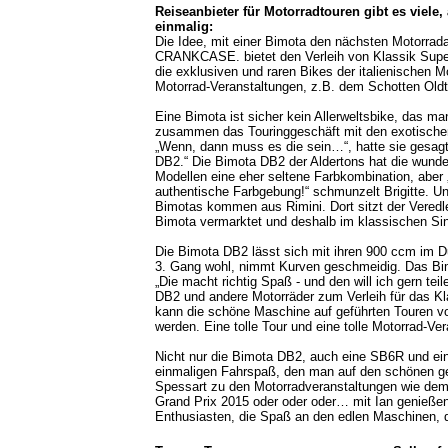
Reiseanbieter für Motorradtouren gibt es viele
einmalig:
Die Idee, mit einer Bimota den nächsten Motorra
CRANKCASE. bietet den Verleih von Klassik Supe
die exklusiven und raren Bikes der italienischen
Motorrad-Veranstaltungen, z.B. dem Schotten Oldt
Eine Bimota ist sicher kein Allerweltsbike, das man
zusammen das Touringgeschäft mit den exotischen
„Wenn, dann muss es die sein…“, hatte sie gesagt.
DB2.“ Die Bimota DB2 der Aldertons hat die wunde
Modellen eine eher seltene Farbkombination, aber
authentische Farbgebung!“ schmunzelt Brigitte. Un
Bimotas kommen aus Rimini. Dort sitzt der Vered
Bimota vermarktet und deshalb im klassischen Si
Die Bimota DB2 lässt sich mit ihren 900 ccm im Du
3. Gang wohl, nimmt Kurven geschmeidig. Das Bimo
„Die macht richtig Spaß - und den will ich gern tei
DB2 und andere Motorräder zum Verleih für das 
kann die schöne Maschine auf geführten Touren 
werden. Eine tolle Tour und eine tolle Motorrad-Ve
Nicht nur die Bimota DB2, auch eine SB6R und ein
einmaligen Fahrspaß, den man auf den schönen g
Spessart zu den Motorradveranstaltungen wie de
Grand Prix 2015 oder oder oder… mit Ian genieße
Enthusiasten, die Spaß an den edlen Maschinen,