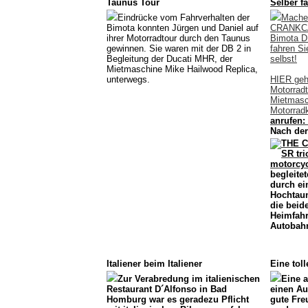
Taunus Tour
Selber f
Eindrücke vom Fahrverhalten der
Machen
Bimota konnten Jürgen und Daniel auf
CRANKCAS
ihrer Motorradtour durch den Taunus
Bimota DB
gewinnen. Sie waren mit der DB 2 in
fahren S
Begleitung der Ducati MHR, der
selbst!
Mietmaschine Mike Hailwood Replica,
unterwegs.
HIER geh
Motorrad
Mietmasc
Motorrad
anrufen:
Nach der
begleite
durch ei
Hochtau
die beide
Heimfahr
Autobahn
Italiener beim Italiener
Eine tol
Zur Verabredung im italienischen
Eine a
Restaurant D´Alfonso in Bad
einen Aus
Homburg war es geradezu Pflicht
gute Fre